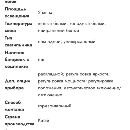
поток
Площадь
2 кв. м
освещения
Температура
теплый белый; холодный белый;
света
нейтральный белый
Тип
накладной; универсальный
светильника
Наличие
батареек в
нет
комплекте
раскладной; регулировка яркости;
Доп. опции
регулировка мощности; регулировка
прибора
положения; автоматическое включение/
отключение
Способ
горизонтальный
монтажа
Страна
Китай
производства