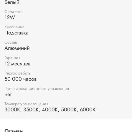
Белый
Питание
Длина кабеля
150 см
Сила тока
12W
Технические
особенности
Крепление
Подставка
Материал изделия
алюминий; abs-пластик
Материалы
Состав
Алюминий
Тип монтажа
наружный
Световой
Гарантия
719 лм
поток
12 месяцев
Площадь
2 кв. м
Ресурс работы
освещения
50 000 часов
Температура
теплый белый; холодный белый;
света
нейтральный белый
Пульт дистанционного управления
нет
Тип
накладной; универсальный
светильника
Температура освещения
Наличие
3000K, 3500K, 4000K, 5000K, 6000K
батареек в
нет
комплекте
раскладной; регулировка яркости;
Доп. опции
регулировка мощности; регулировка
Отзывы