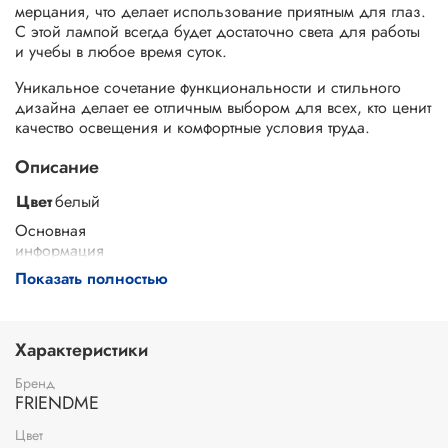
мерцания, что делает использование приятным для глаз.
С этой лампой всегда будет достаточно света для работы
и учебы в любое время суток.
Уникальное сочетание функциональности и стильного
дизайна делает ее отличным выбором для всех, кто ценит
качество освещения и комфортные условия труда.
Описание
Цвет
белый
Основная
информация
Показать полностью
Место расположения светильника
настольный
Степень пылевлагозащиты
IP21
Гарантийный срок
1 год
Характеристики
Общие характеристики
Питание
от сети
Бренд
FRIENDME
Напряжение
12 В
Типоразмер элемента питания
питание от сети
Цвет