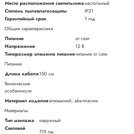
Место расположения светильника
настольный
Габариты
Степень пылевлагозащиты
IP21
Гарантийный срок
1 год
Общие характеристики
Питание
от сети
Напряжение
12 В
Типоразмер элемента питания
питание от сети
Питание
Длина кабеля
150 см
Технические
особенности
Материал изделия
алюминий; abs-пластик
Материалы
Тип монтажа
наружный
Световой
719 лм