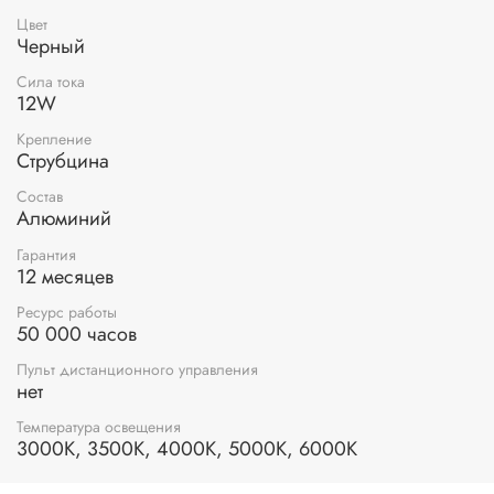
Типоразмер элемента питания
питание от сети
Цвет
Черный
Питание
Длина кабеля
150 см
Сила тока
12W
Технические
особенности
Крепление
Струбцина
Материал изделия
алюминий; abs-пластик
Материалы
Состав
Алюминий
Тип монтажа
наружный
Тип цоколя
LED; лампа; LED лампа
Гарантия
12 месяцев
Световой
1000 лм
поток
Ресурс работы
Площадь
50 000 часов
2 кв. м
освещения
Температура
теплый белый; холодный белый;
Пульт дистанционного управления
нет
света
нейтральный белый
Тип
накладной; универсальный
Температура освещения
светильника
3000K, 3500K, 4000K, 5000K, 6000K
Наличие
батареек в
нет