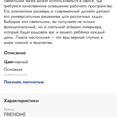
светильник также может использоваться в офисе, где
требуется качественное освещение рабочего пространства.
Его компактные размеры и современный дизайн делают
его универсальным решением для различных задач.
Выбирая этот светильник, вы получаете не только
функциональный, но и стильный элемент интерьера,
который будет радовать вас и вашего ребёнка каждый
день. Лампа настольная — это ваш верный спутник в
мире знаний и творчества.
Описание
Цвет
черный
Основная
информация
Показать полностью
Место расположения светильника
настольный
Степень пылевлагозащиты
IP21
Гарантийный срок
1 год
Характеристики
Общие характеристики
Питание
от сети
Бренд
FRIENDME
Напряжение
24 В