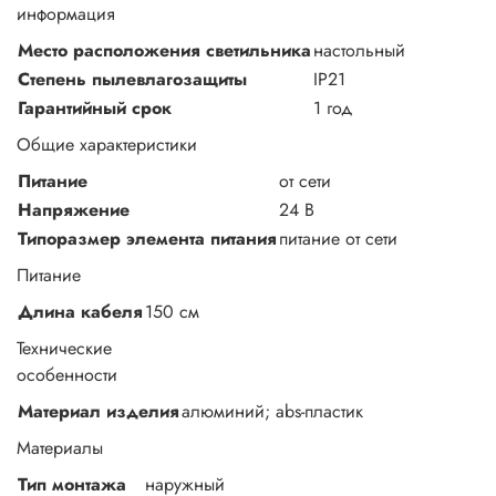
Длина упаковки
23 см
информация
Высота упаковки
5 см
Ширина упаковки
43 см
Место расположения светильника
настольный
Степень пылевлагозащиты
IP21
Габариты
Гарантийный срок
1 год
Общие характеристики
Питание
от сети
Напряжение
24 В
Типоразмер элемента питания
питание от сети
Питание
Длина кабеля
150 см
Технические
особенности
Материал изделия
алюминий; abs-пластик
Материалы
Тип монтажа
наружный