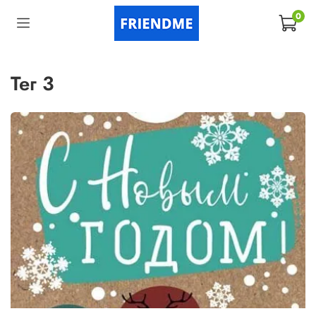
0
тег 3